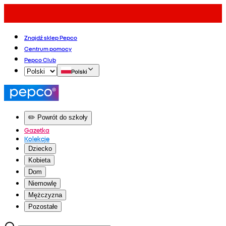
Znajdź sklep Pepco
Centrum pomocy
Pepco Club
Polski
✏️ Powrót do szkoły
Gazetka
Kolekcje
Dziecko
Kobieta
Dom
Niemowlę
Mężczyzna
Pozostałe