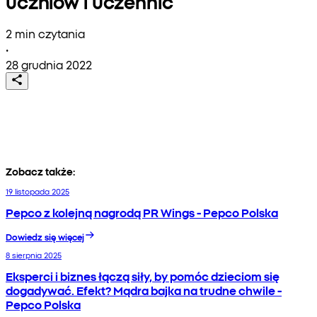
uczniów i uczennic
2 min czytania
•
28 grudnia 2022
Zobacz także:
19 listopada 2025
Pepco z kolejną nagrodą PR Wings - Pepco Polska
Dowiedz się więcej
8 sierpnia 2025
Eksperci i biznes łączą siły, by pomóc dzieciom się
dogadywać. Efekt? Mądra bajka na trudne chwile -
Pepco Polska