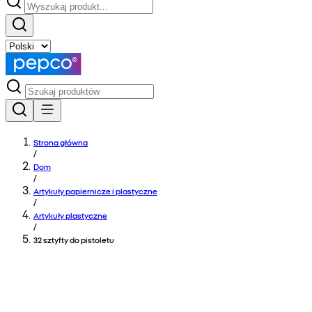
Strona główna
/
Dom
/
Artykuły papiernicze i plastyczne
/
Artykuły plastyczne
/
32 sztyfty do pistoletu