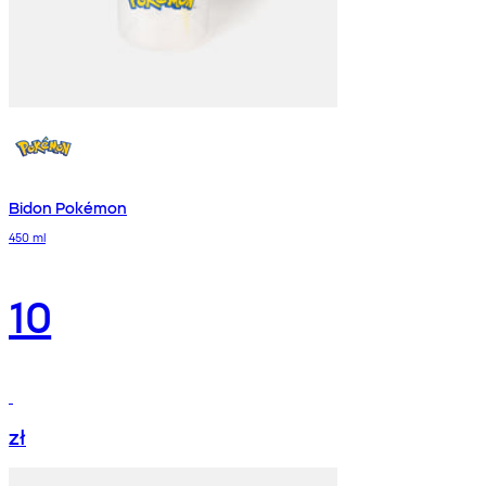
Bidon Pokémon
450 ml
10
zł