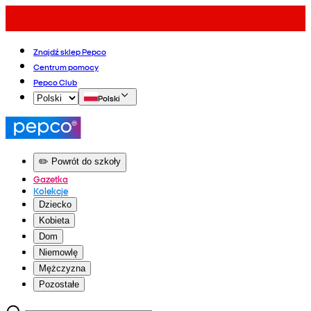
Znajdź sklep Pepco
Centrum pomocy
Pepco Club
Polski
✏️ Powrót do szkoły
Gazetka
Kolekcje
Dziecko
Kobieta
Dom
Niemowlę
Mężczyzna
Pozostałe