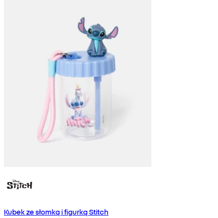
Kubek ze słomką i figurką Stitch