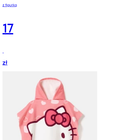
z figurką
17
zł