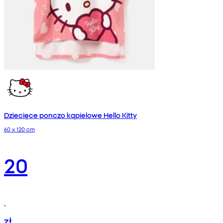
Dziecięce ponczo kąpielowe Hello Kitty
60 x 120 cm
20
zł