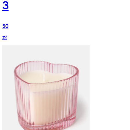
3
50
zł