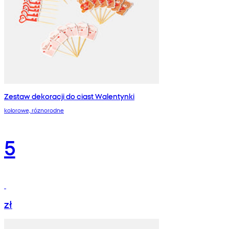
Zestaw dekoracji do ciast Walentynki
kolorowe, róznorodne
5
zł