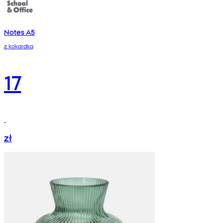
Notes A5
z kokardką
17
zł