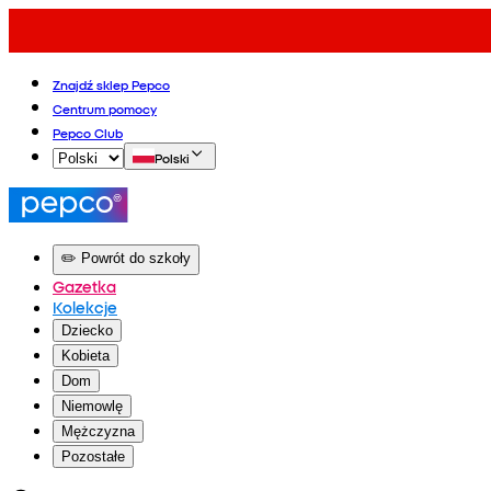
Znajdź sklep Pepco
Centrum pomocy
Pepco Club
Polski
✏️ Powrót do szkoły
Gazetka
Kolekcje
Dziecko
Kobieta
Dom
Niemowlę
Mężczyzna
Pozostałe