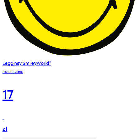
Legginsy SmileyWorld®
rozszerzane
17
zł