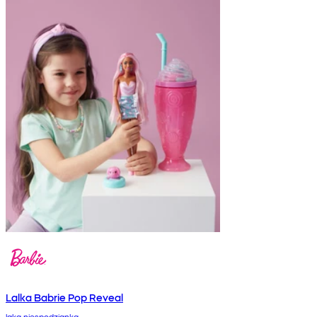
Lalka Babrie Pop Reveal
laka niespodzianka