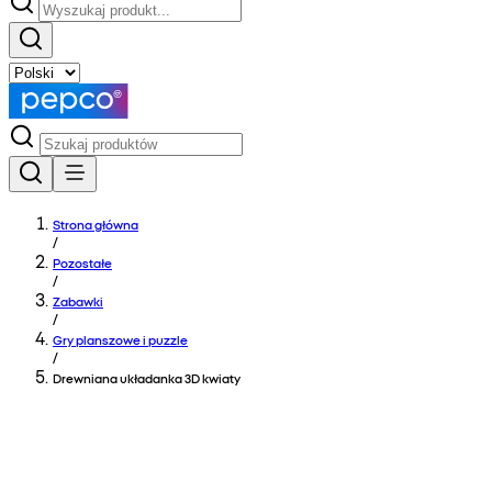
Strona główna
/
Pozostałe
/
Zabawki
/
Gry planszowe i puzzle
/
Drewniana układanka 3D kwiaty