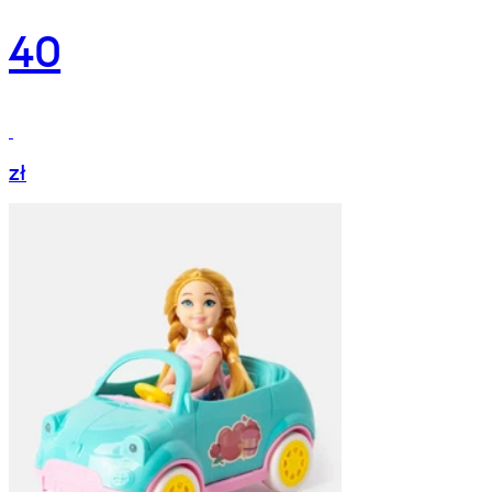
40
zł