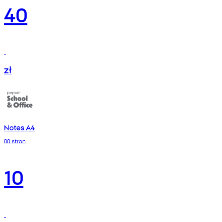
40
zł
Notes A4
80 stron
10