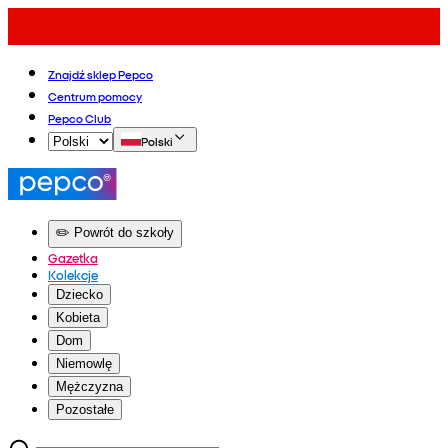
Znajdź sklep Pepco
Centrum pomocy
Pepco Club
Polski
✏️ Powrót do szkoły
Gazetka
Kolekcje
Dziecko
Kobieta
Dom
Niemowlę
Mężczyzna
Pozostałe