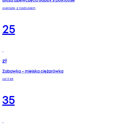
oversize, z nadrukiem
25
zł
Zabawka – miejska ciężarówka
od 3 lat
35