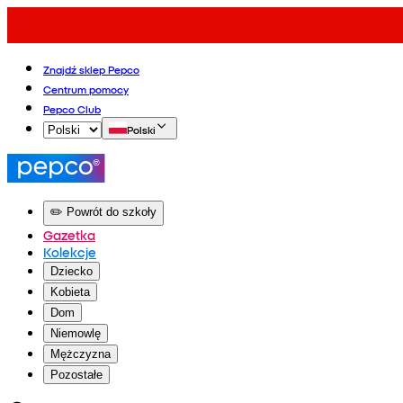
Znajdź sklep Pepco
Centrum pomocy
Pepco Club
Polski
✏️ Powrót do szkoły
Gazetka
Kolekcje
Dziecko
Kobieta
Dom
Niemowlę
Mężczyzna
Pozostałe