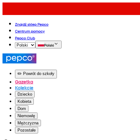
Znajdź sklep Pepco
Centrum pomocy
Pepco Club
Polski
✏️ Powrót do szkoły
Gazetka
Kolekcje
Dziecko
Kobieta
Dom
Niemowlę
Mężczyzna
Pozostałe