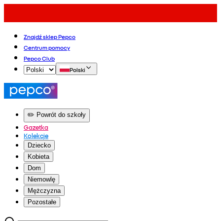
Znajdź sklep Pepco
Centrum pomocy
Pepco Club
Polski
✏️ Powrót do szkoły
Gazetka
Kolekcje
Dziecko
Kobieta
Dom
Niemowlę
Mężczyzna
Pozostałe