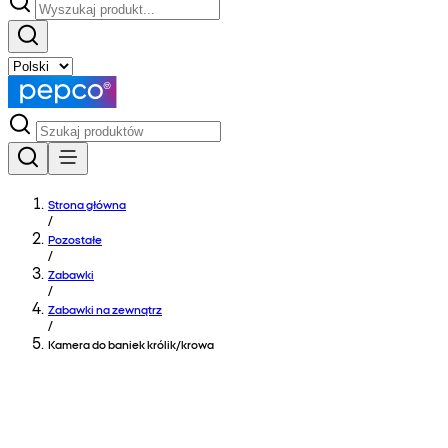
Strona główna
/
Pozostałe
/
Zabawki
/
Zabawki na zewnątrz
/
Kamera do baniek królik/krowa