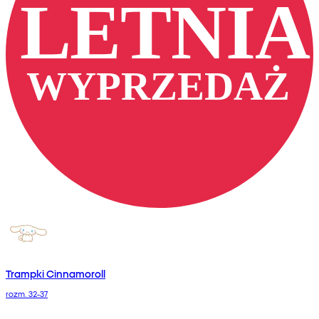
Trampki Cinnamoroll
rozm. 32-37