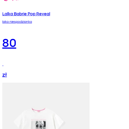
Lalka Babrie Pop Reveal
laka niespodzianka
80
zł