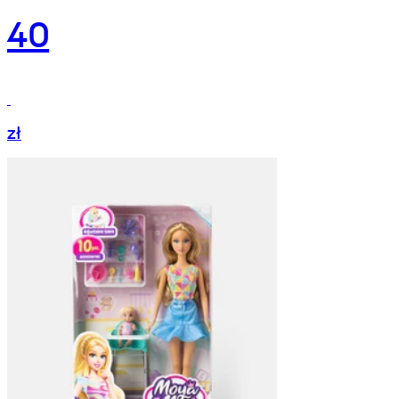
40
zł