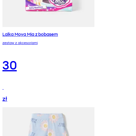
Lalka Moya Mia z bobasem
zestaw z akcesoriami
30
zł