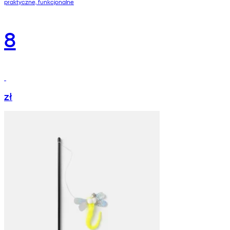
praktyczne, funkcjonalne
8
zł