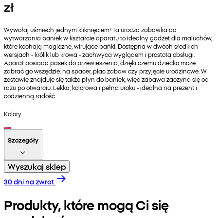
zł
Wywołaj uśmiech jednym kliknięciem! Ta urocza zabawka do
wytwarzania baniek w kształcie aparatu to idealny gadżet dla maluchów,
które kochają magiczne, wirujące bańki. Dostępna w dwóch słodkich
wersjach - królik lub krowa - zachwyca wyglądem i prostotą obsługi.
Aparat posiada pasek do przewieszenia, dzięki czemu dziecko może
zabrać go wszędzie: na spacer, plac zabaw czy przyjęcie urodzinowe. W
zestawie znajduje się także płyn do baniek, więc zabawa zaczyna się od
razu po otwarciu. Lekka, kolorowa i pełna uroku - idealna na prezent i
codzienną radość.
Kolory
Szczegóły
Wyszukaj sklep
30 dni na zwrot
Produkty, które mogą Ci się