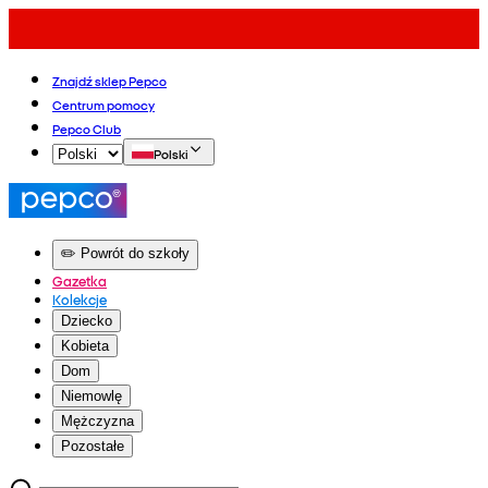
Znajdź sklep Pepco
Centrum pomocy
Pepco Club
Polski
✏️ Powrót do szkoły
Gazetka
Kolekcje
Dziecko
Kobieta
Dom
Niemowlę
Mężczyzna
Pozostałe