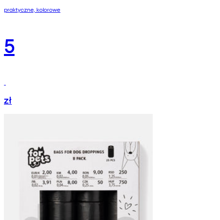
praktyczne, kolorowe
5
zł