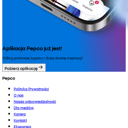
Aplikacja Pepco już jest!
Odkryj promocje, kupony i dużą dawkę inspiracji!
Pobierz aplikację
Pepco
Polityka Prywatności
O nas
Nasza odpowiedzialność
Dla mediów
Kariera
Kontakt
Ekspansja