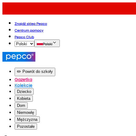
Znajdź sklep Pepco
Centrum pomocy
Pepco Club
Polski
✏️ Powrót do szkoły
Gazetka
Kolekcje
Dziecko
Kobieta
Dom
Niemowlę
Mężczyzna
Pozostałe