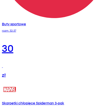
Buty sportowe
rozm. 32-37
30
zł
Skarpetki chłopięce Spiderman 3-pak