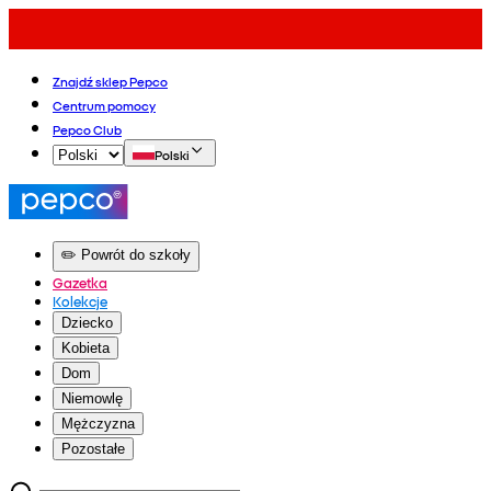
Znajdź sklep Pepco
Centrum pomocy
Pepco Club
Polski
✏️ Powrót do szkoły
Gazetka
Kolekcje
Dziecko
Kobieta
Dom
Niemowlę
Mężczyzna
Pozostałe