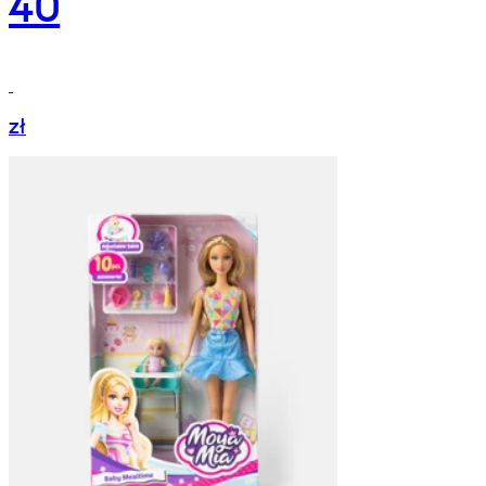
40
zł