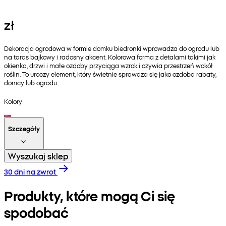
zł
Dekoracja ogrodowa w formie domku biedronki wprowadza do ogrodu lub
na taras bajkowy i radosny akcent. Kolorowa forma z detalami takimi jak
okienka, drzwi i małe ozdoby przyciąga wzrok i ożywia przestrzeń wokół
roślin. To uroczy element, który świetnie sprawdza się jako ozdoba rabaty,
donicy lub ogrodu.
Kolory
Szczegóły
Wyszukaj sklep
30 dni na zwrot
Produkty, które mogą Ci się
spodobać