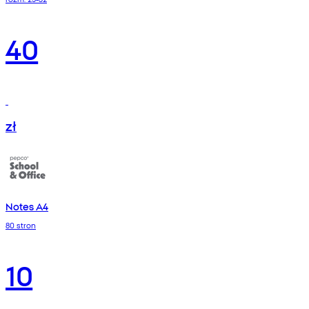
40
zł
Notes A4
80 stron
10