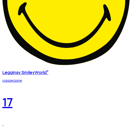
Legginsy SmileyWorld®
rozszerzane
17