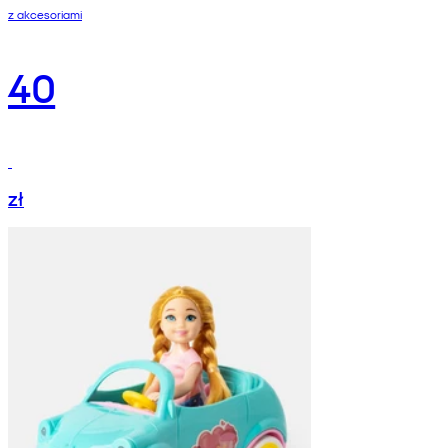
z akcesoriami
40
zł