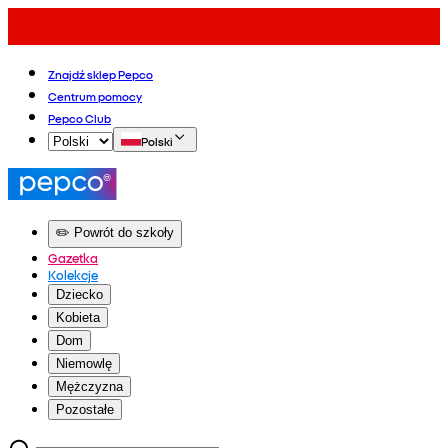
Znajdź sklep Pepco
Centrum pomocy
Pepco Club
Polski
✏️ Powrót do szkoły
Gazetka
Kolekcje
Dziecko
Kobieta
Dom
Niemowlę
Mężczyzna
Pozostałe