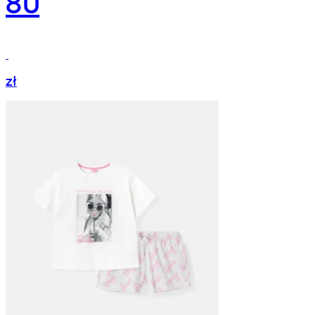
80
zł