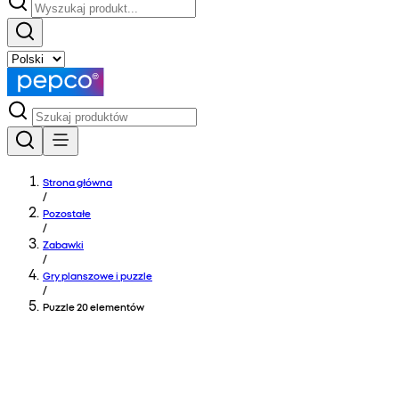
Strona główna
/
Pozostałe
/
Zabawki
/
Gry planszowe i puzzle
/
Puzzle 20 elementów