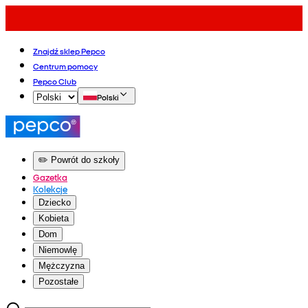
Znajdź sklep Pepco
Centrum pomocy
Pepco Club
Polski
✏️ Powrót do szkoły
Gazetka
Kolekcje
Dziecko
Kobieta
Dom
Niemowlę
Mężczyzna
Pozostałe