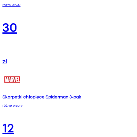
rozm. 32-37
30
zł
Skarpetki chłopięce Spiderman 3-pak
różne wzory
12