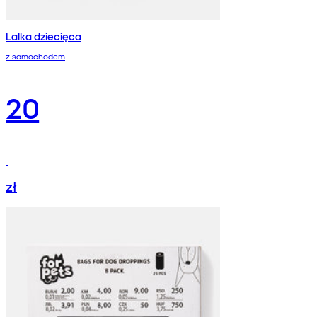
Lalka dziecięca
z samochodem
20
zł