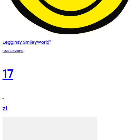
Legginsy SmileyWorld®
rozszerzane
17
zł