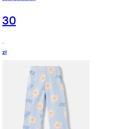
30
zł