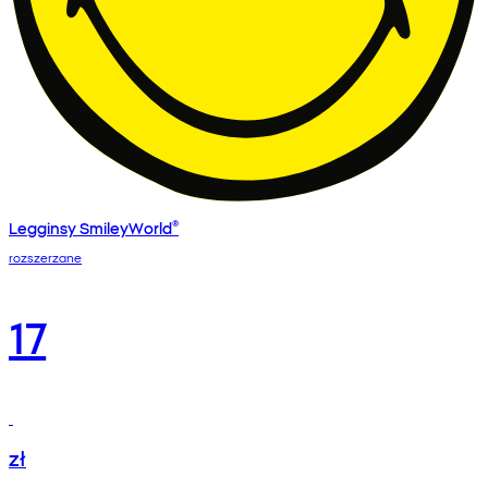
Legginsy SmileyWorld®
rozszerzane
17
zł