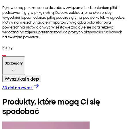
Rękawice są przeznaczone do zabaw związanych z bronieniem piłki i
podstawami gry w piłkę nożną. Dziecko zakłada je na dłonie, aby
wygodniej łapać i odbijać piłkę podczas gry na podwórku lub w ogrodzie.
Motyw na wierzchu nadaje im sportowy wygląd, a poliuretanowa
powierzchnia ułatwia chwyt. W zestawie znajduje się para rękawic
widoczna na zdjęciu, przeznaczona do prostych aktywności ruchowych
na świeżym powietrzu.
Kolory
Szczegóły
Wyszukaj sklep
30 dni na zwrot
Produkty, które mogą Ci się
spodobać