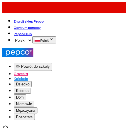
Znajdź sklep Pepco
Centrum pomocy
Pepco Club
Polski
✏️ Powrót do szkoły
Gazetka
Kolekcje
Dziecko
Kobieta
Dom
Niemowlę
Mężczyzna
Pozostałe