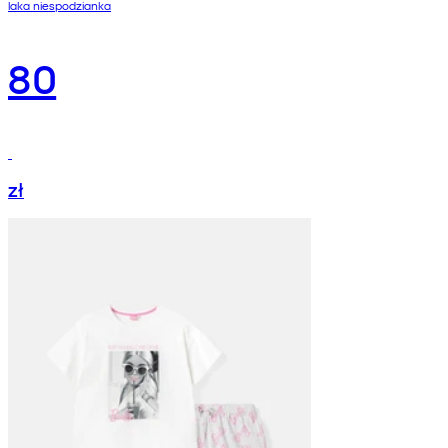
laka niespodzianka
80
zł