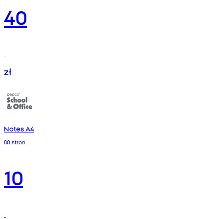
40
zł
Notes A4
80 stron
10