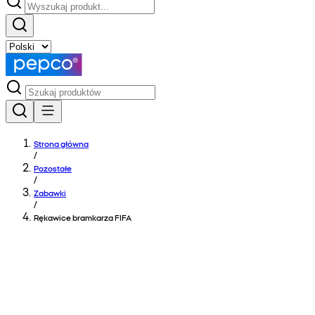
Strona główna
/
Pozostałe
/
Zabawki
/
Rękawice bramkarza FIFA