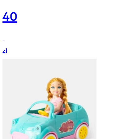
40
zł