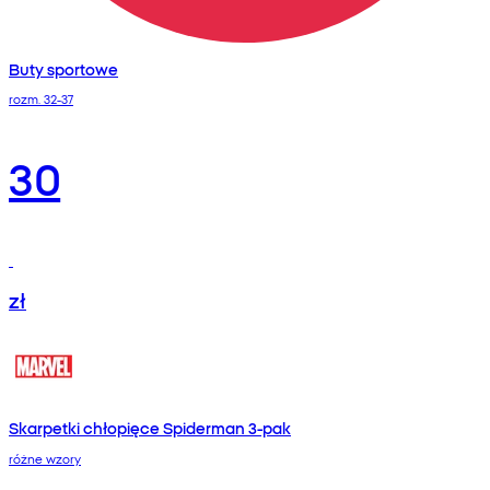
Buty sportowe
rozm. 32-37
30
zł
Skarpetki chłopięce Spiderman 3-pak
różne wzory