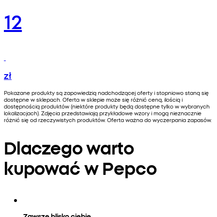
12
zł
Pokazane produkty są zapowiedzią nadchodzącej oferty i stopniowo staną się
dostępne w sklepach. Oferta w sklepie może się różnić ceną, ilością i
dostępnością produktów (niektóre produkty będą dostępne tylko w wybranych
lokalizacjach). Zdjęcia przedstawiają przykładowe wzory i mogą nieznacznie
różnić się od rzeczywistych produktów. Oferta ważna do wyczerpania zapasów.
Dlaczego warto
kupować w Pepco
Zawsze blisko ciebie