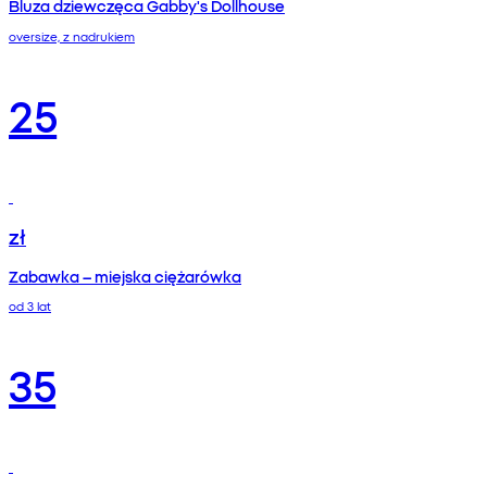
Bluza dziewczęca Gabby's Dollhouse
oversize, z nadrukiem
25
zł
Zabawka – miejska ciężarówka
od 3 lat
35