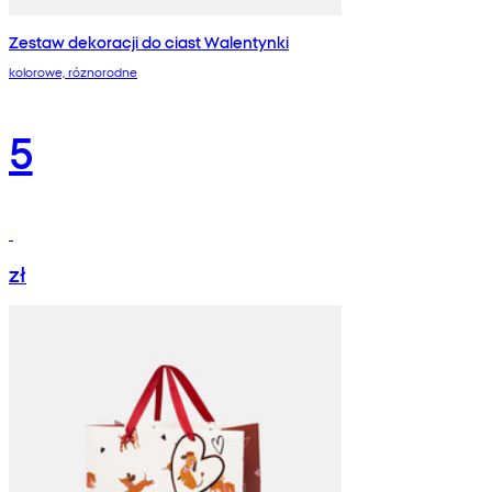
Zestaw dekoracji do ciast Walentynki
kolorowe, róznorodne
5
zł