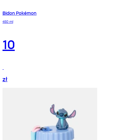
Bidon Pokémon
450 ml
10
zł