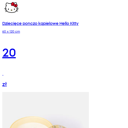
Dziecięce ponczo kąpielowe Hello Kitty
60 x 120 cm
20
zł