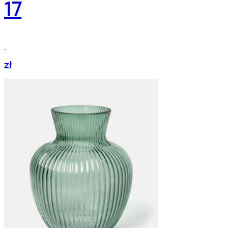
17
zł