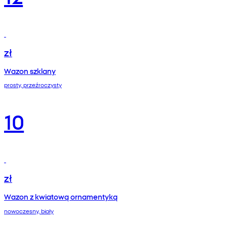
zł
Wazon szklany
prosty, przeźroczysty
10
zł
Wazon z kwiatową ornamentyką
nowoczesny, biały