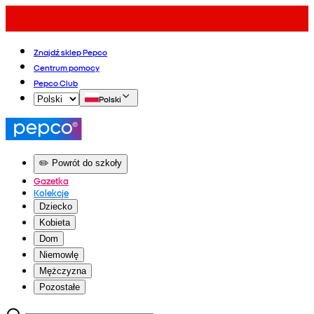
Znajdź sklep Pepco
Centrum pomocy
Pepco Club
Polski
✏️ Powrót do szkoły
Gazetka
Kolekcje
Dziecko
Kobieta
Dom
Niemowlę
Mężczyzna
Pozostałe