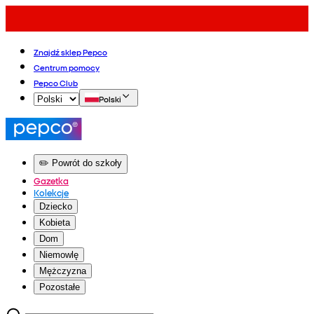
Znajdź sklep Pepco
Centrum pomocy
Pepco Club
Polski
✏️ Powrót do szkoły
Gazetka
Kolekcje
Dziecko
Kobieta
Dom
Niemowlę
Mężczyzna
Pozostałe