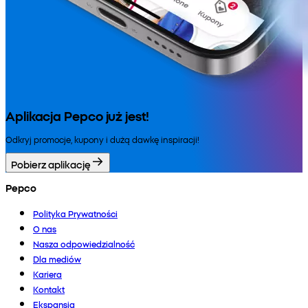
Aplikacja Pepco już jest!
Odkryj promocje, kupony i dużą dawkę inspiracji!
Pobierz aplikację
Pepco
Polityka Prywatności
O nas
Nasza odpowiedzialność
Dla mediów
Kariera
Kontakt
Ekspansja