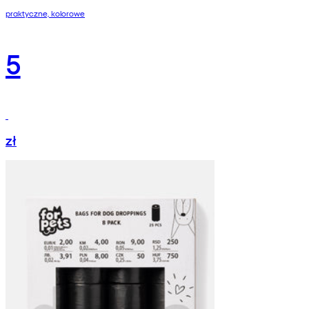
praktyczne, kolorowe
5
zł