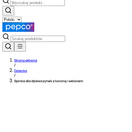
Strona główna
/
Dziecko
/
Spinka dla dziewczynek z koroną i welonem