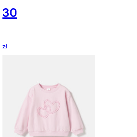
30
zł