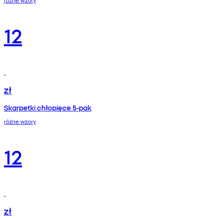
różne wzory
12
zł
Skarpetki chłopięce 5-pak
różne wzory
12
zł