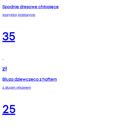
Spodnie dresowe chłopięce
wszywka, przeszycia
35
zł
Bluza dziewczęca z haftem
z długim rękawem
25