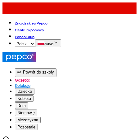
Znajdź sklep Pepco
Centrum pomocy
Pepco Club
Polski
✏️ Powrót do szkoły
Gazetka
Kolekcje
Dziecko
Kobieta
Dom
Niemowlę
Mężczyzna
Pozostałe