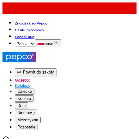
Znajdź sklep Pepco
Centrum pomocy
Pepco Club
Polski
✏️ Powrót do szkoły
Gazetka
Kolekcje
Dziecko
Kobieta
Dom
Niemowlę
Mężczyzna
Pozostałe