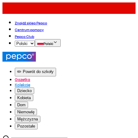
Znajdź sklep Pepco
Centrum pomocy
Pepco Club
Polski
✏️ Powrót do szkoły
Gazetka
Kolekcje
Dziecko
Kobieta
Dom
Niemowlę
Mężczyzna
Pozostałe