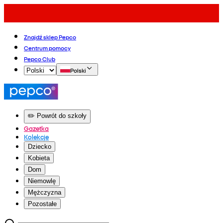
Znajdź sklep Pepco
Centrum pomocy
Pepco Club
Polski
✏️ Powrót do szkoły
Gazetka
Kolekcje
Dziecko
Kobieta
Dom
Niemowlę
Mężczyzna
Pozostałe