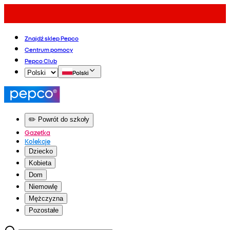
Znajdź sklep Pepco
Centrum pomocy
Pepco Club
Polski
✏️ Powrót do szkoły
Gazetka
Kolekcje
Dziecko
Kobieta
Dom
Niemowlę
Mężczyzna
Pozostałe