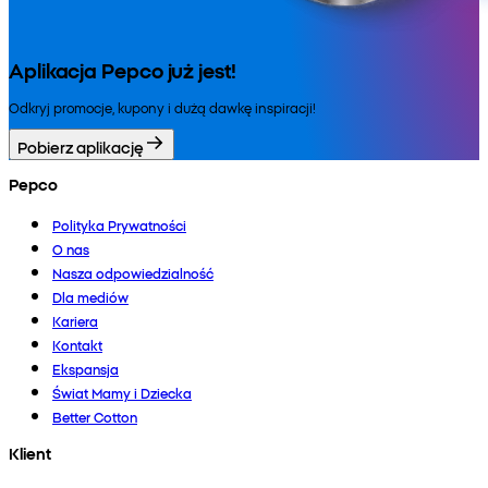
Aplikacja Pepco już jest!
Odkryj promocje, kupony i dużą dawkę inspiracji!
Pobierz aplikację
Pepco
Polityka Prywatności
O nas
Nasza odpowiedzialność
Dla mediów
Kariera
Kontakt
Ekspansja
Świat Mamy i Dziecka
Better Cotton
Klient