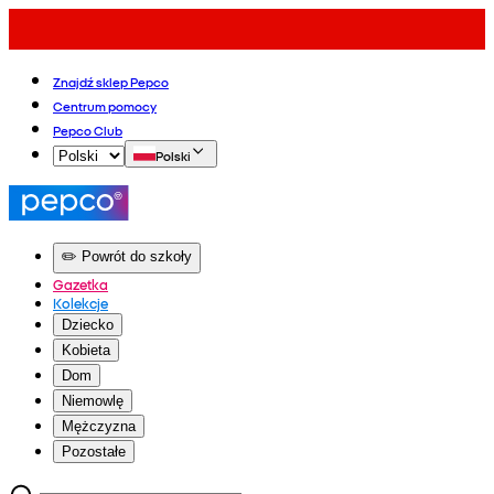
Znajdź sklep Pepco
Centrum pomocy
Pepco Club
Polski
✏️ Powrót do szkoły
Gazetka
Kolekcje
Dziecko
Kobieta
Dom
Niemowlę
Mężczyzna
Pozostałe