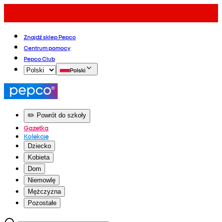
Znajdź sklep Pepco
Centrum pomocy
Pepco Club
Polski
✏️ Powrót do szkoły
Gazetka
Kolekcje
Dziecko
Kobieta
Dom
Niemowlę
Mężczyzna
Pozostałe