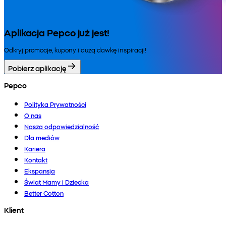
Aplikacja Pepco już jest!
Odkryj promocje, kupony i dużą dawkę inspiracji!
Pobierz aplikację
Pepco
Polityka Prywatności
O nas
Nasza odpowiedzialność
Dla mediów
Kariera
Kontakt
Ekspansja
Świat Mamy i Dziecka
Better Cotton
Klient