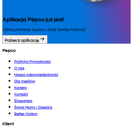
Aplikacja Pepco już jest!
Odkryj promocje, kupony i dużą dawkę inspiracji!
Pobierz aplikację
Pepco
Polityka Prywatności
O nas
Nasza odpowiedzialność
Dla mediów
Kariera
Kontakt
Ekspansja
Świat Mamy i Dziecka
Better Cotton
Klient