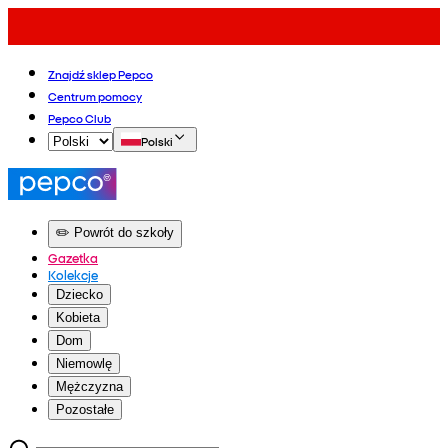
Znajdź sklep Pepco
Centrum pomocy
Pepco Club
Polski
✏️ Powrót do szkoły
Gazetka
Kolekcje
Dziecko
Kobieta
Dom
Niemowlę
Mężczyzna
Pozostałe