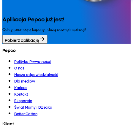
Aplikacja Pepco już jest!
Odkryj promocje, kupony i dużą dawkę inspiracji!
Pobierz aplikację
Pepco
Polityka Prywatności
O nas
Nasza odpowiedzialność
Dla mediów
Kariera
Kontakt
Ekspansja
Świat Mamy i Dziecka
Better Cotton
Klient