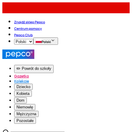
Znajdź sklep Pepco
Centrum pomocy
Pepco Club
Polski
✏️ Powrót do szkoły
Gazetka
Kolekcje
Dziecko
Kobieta
Dom
Niemowlę
Mężczyzna
Pozostałe