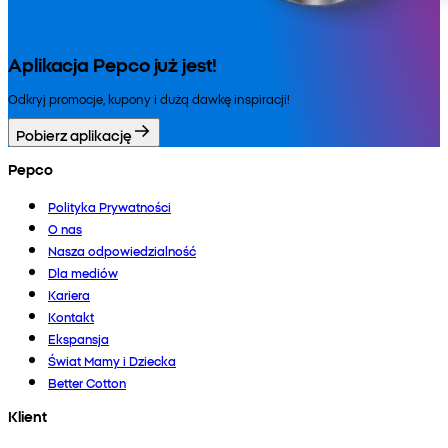
Aplikacja Pepco już jest!
Odkryj promocje, kupony i dużą dawkę inspiracji!
Pobierz aplikację
Pepco
Polityka Prywatności
O nas
Nasza odpowiedzialność
Dla mediów
Kariera
Kontakt
Ekspansja
Świat Mamy i Dziecka
Better Cotton
Klient