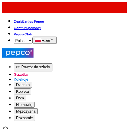
Znajdź sklep Pepco
Centrum pomocy
Pepco Club
Polski
✏️ Powrót do szkoły
Gazetka
Kolekcje
Dziecko
Kobieta
Dom
Niemowlę
Mężczyzna
Pozostałe