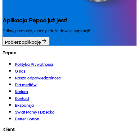
Aplikacja Pepco już jest!
Odkryj promocje, kupony i dużą dawkę inspiracji!
Pobierz aplikację
Pepco
Polityka Prywatności
O nas
Nasza odpowiedzialność
Dla mediów
Kariera
Kontakt
Ekspansja
Świat Mamy i Dziecka
Better Cotton
Klient