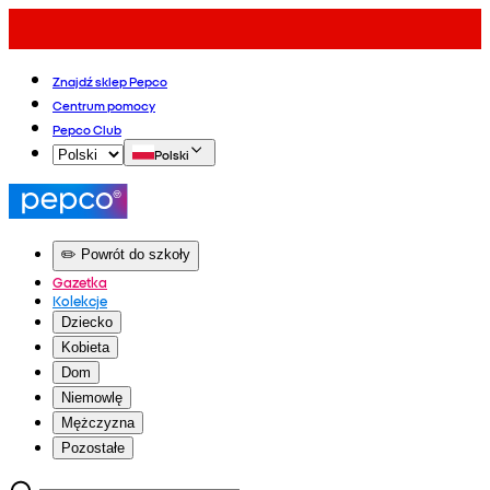
Znajdź sklep Pepco
Centrum pomocy
Pepco Club
Polski
✏️ Powrót do szkoły
Gazetka
Kolekcje
Dziecko
Kobieta
Dom
Niemowlę
Mężczyzna
Pozostałe