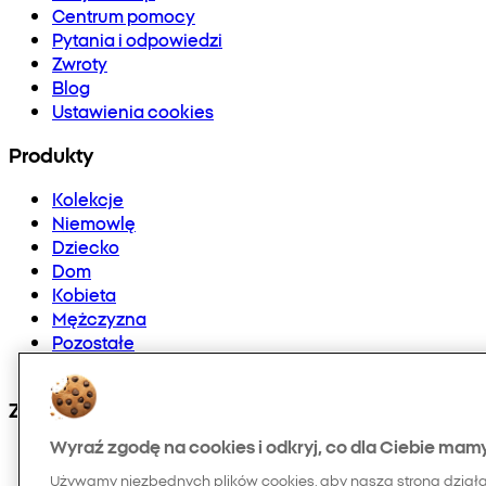
Centrum pomocy
Pytania i odpowiedzi
Zwroty
Blog
Ustawienia cookies
Produkty
Kolekcje
Niemowlę
Dziecko
Dom
Kobieta
Mężczyzna
Pozostałe
Doładowania telefonów i E-karty
Znajdź nas na:
Wyraź zgodę na cookies i odkryj, co dla Ciebie mam
Używamy niezbędnych plików cookies, aby nasza strona dział