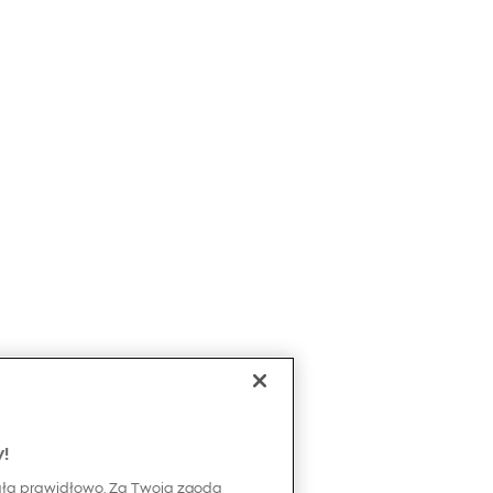
y!
ała prawidłowo. Za Twoją zgodą