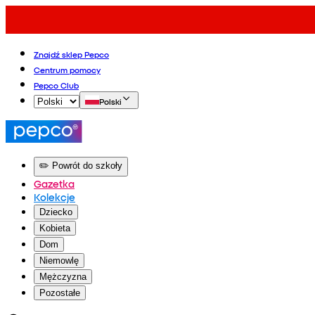
Znajdź sklep Pepco
Centrum pomocy
Pepco Club
Polski
✏️ Powrót do szkoły
Gazetka
Kolekcje
Dziecko
Kobieta
Dom
Niemowlę
Mężczyzna
Pozostałe