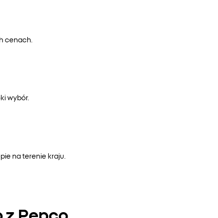
ch cenach.
ki wybór.
e na terenie kraju.
o z Pepco