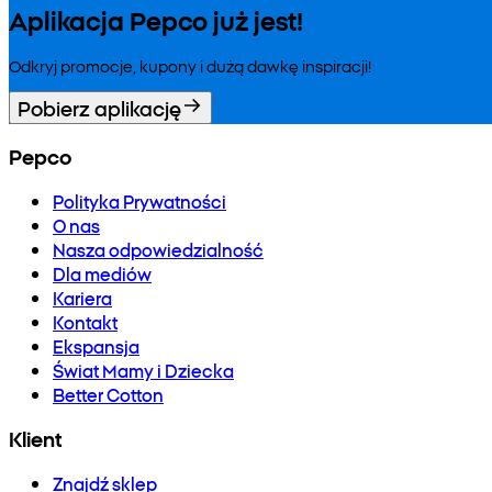
Aplikacja Pepco już jest!
Odkryj promocje, kupony i dużą dawkę inspiracji!
Pobierz aplikację
Pepco
Polityka Prywatności
O nas
Nasza odpowiedzialność
Dla mediów
Kariera
Kontakt
Ekspansja
Świat Mamy i Dziecka
Better Cotton
Klient
Znajdź sklep