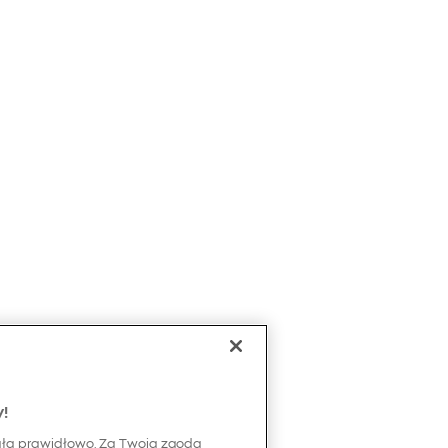
y!
ała prawidłowo. Za Twoją zgodą