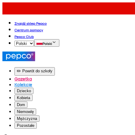
Znajdź sklep Pepco
Centrum pomocy
Pepco Club
Polski
✏️ Powrót do szkoły
Gazetka
Kolekcje
Dziecko
Kobieta
Dom
Niemowlę
Mężczyzna
Pozostałe