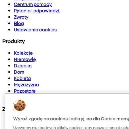
Centrum pomocy
Pytania i odpowiedzi
Zwroty
Blog
Ustawienia cookies
Produkty
Kolekcje
Niemowlę
Dziecko
Dom
Kobieta
Mężczyzna
Pozostałe
Doładowania telefonów i E-karty
Znajdź nas na:
Wyraź zgodę na cookies i odkryj, co dla Ciebie mam
Używamy niezbędnych plików cookies, aby nasza strona dział