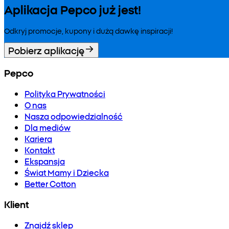
Aplikacja Pepco już jest!
Odkryj promocje, kupony i dużą dawkę inspiracji!
Pobierz aplikację
Pepco
Polityka Prywatności
O nas
Nasza odpowiedzialność
Dla mediów
Kariera
Kontakt
Ekspansja
Świat Mamy i Dziecka
Better Cotton
Klient
Znajdź sklep