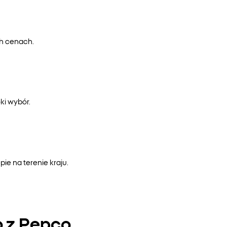
ch cenach.
ki wybór.
e na terenie kraju.
o z Pepco