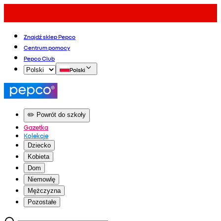
Znajdź sklep Pepco
Centrum pomocy
Pepco Club
Polski
✏️ Powrót do szkoły
Gazetka
Kolekcje
Dziecko
Kobieta
Dom
Niemowlę
Mężczyzna
Pozostałe