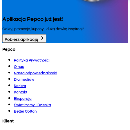
Aplikacja Pepco już jest!
Odkryj promocje, kupony i dużą dawkę inspiracji!
Pobierz aplikację
Pepco
Polityka Prywatności
O nas
Nasza odpowiedzialność
Dla mediów
Kariera
Kontakt
Ekspansja
Świat Mamy i Dziecka
Better Cotton
Klient