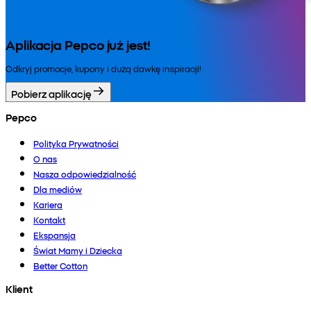
Aplikacja Pepco już jest!
Odkryj promocje, kupony i dużą dawkę inspiracji!
Pobierz aplikację
Pepco
Polityka Prywatności
O nas
Nasza odpowiedzialność
Dla mediów
Kariera
Kontakt
Ekspansja
Świat Mamy i Dziecka
Better Cotton
Klient