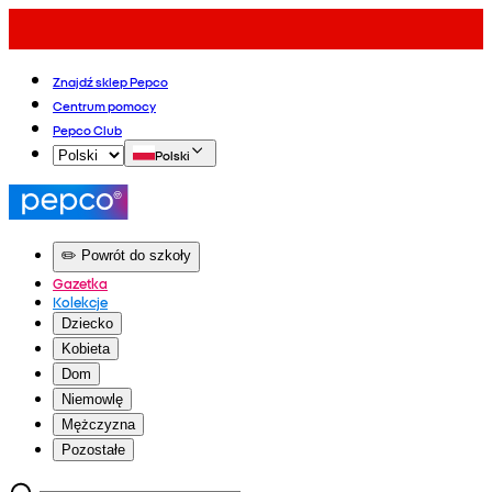
Znajdź sklep Pepco
Centrum pomocy
Pepco Club
Polski
✏️ Powrót do szkoły
Gazetka
Kolekcje
Dziecko
Kobieta
Dom
Niemowlę
Mężczyzna
Pozostałe