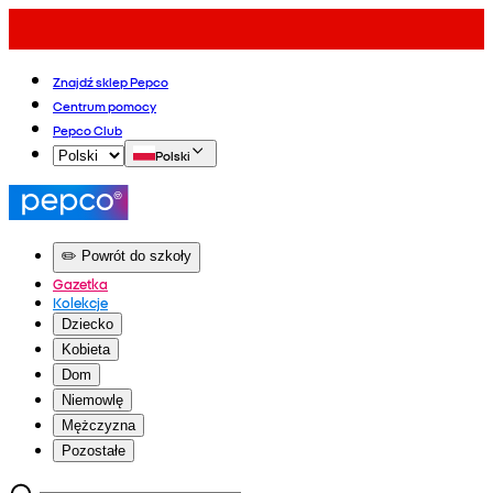
Znajdź sklep Pepco
Centrum pomocy
Pepco Club
Polski
✏️ Powrót do szkoły
Gazetka
Kolekcje
Dziecko
Kobieta
Dom
Niemowlę
Mężczyzna
Pozostałe