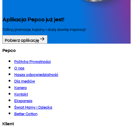
Aplikacja Pepco już jest!
Odkryj promocje, kupony i dużą dawkę inspiracji!
Pobierz aplikację
Pepco
Polityka Prywatności
O nas
Nasza odpowiedzialność
Dla mediów
Kariera
Kontakt
Ekspansja
Świat Mamy i Dziecka
Better Cotton
Klient