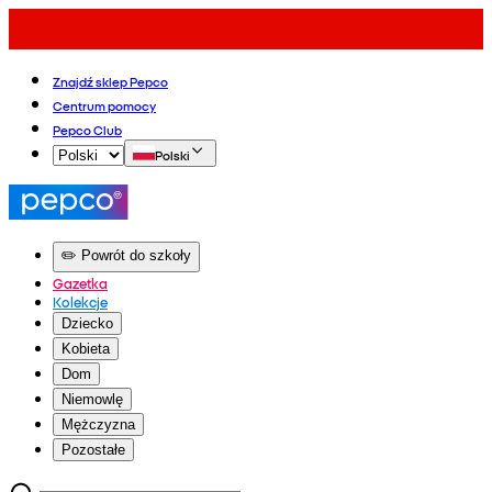
Znajdź sklep Pepco
Centrum pomocy
Pepco Club
Polski
✏️ Powrót do szkoły
Gazetka
Kolekcje
Dziecko
Kobieta
Dom
Niemowlę
Mężczyzna
Pozostałe