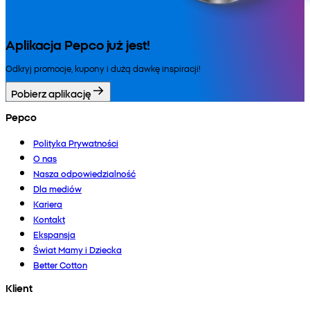
Aplikacja Pepco już jest!
Odkryj promocje, kupony i dużą dawkę inspiracji!
Pobierz aplikację
Pepco
Polityka Prywatności
O nas
Nasza odpowiedzialność
Dla mediów
Kariera
Kontakt
Ekspansja
Świat Mamy i Dziecka
Better Cotton
Klient