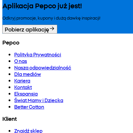
Aplikacja Pepco już jest!
Odkryj promocje, kupony i dużą dawkę inspiracji!
Pobierz aplikację
Pepco
Polityka Prywatności
O nas
Nasza odpowiedzialność
Dla mediów
Kariera
Kontakt
Ekspansja
Świat Mamy i Dziecka
Better Cotton
Klient
Znajdź sklep