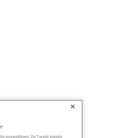
y!
ała prawidłowo. Za Twoją zgodą