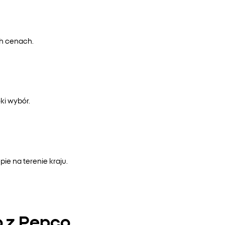
ch cenach.
ki wybór.
e na terenie kraju.
o z Pepco