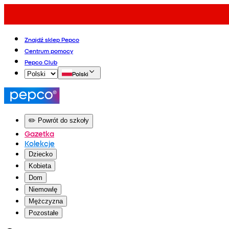
Znajdź sklep Pepco
Centrum pomocy
Pepco Club
Polski
✏️ Powrót do szkoły
Gazetka
Kolekcje
Dziecko
Kobieta
Dom
Niemowlę
Mężczyzna
Pozostałe