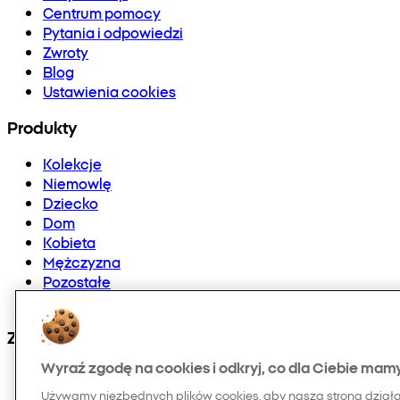
Centrum pomocy
Pytania i odpowiedzi
Zwroty
Blog
Ustawienia cookies
Produkty
Kolekcje
Niemowlę
Dziecko
Dom
Kobieta
Mężczyzna
Pozostałe
Doładowania telefonów i E-karty
Znajdź nas na:
Wyraź zgodę na cookies i odkryj, co dla Ciebie mam
Używamy niezbędnych plików cookies, aby nasza strona dział