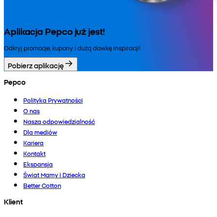
Aplikacja Pepco już jest!
Odkryj promocje, kupony i dużą dawkę inspiracji!
Pobierz aplikację
Pepco
Polityka Prywatności
O nas
Nasza odpowiedzialność
Dla mediów
Kariera
Kontakt
Ekspansja
Świat Mamy i Dziecka
Better Cotton
Klient