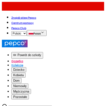
Znajdź sklep Pepco
Centrum pomocy
Pepco Club
Polski
✏️ Powrót do szkoły
Gazetka
Kolekcje
Dziecko
Kobieta
Dom
Niemowlę
Mężczyzna
Pozostałe