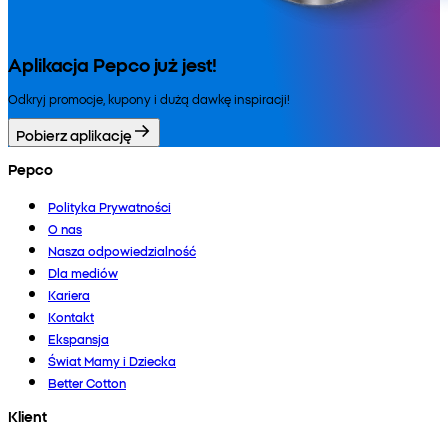
Aplikacja Pepco już jest!
Odkryj promocje, kupony i dużą dawkę inspiracji!
Pobierz aplikację
Pepco
Polityka Prywatności
O nas
Nasza odpowiedzialność
Dla mediów
Kariera
Kontakt
Ekspansja
Świat Mamy i Dziecka
Better Cotton
Klient