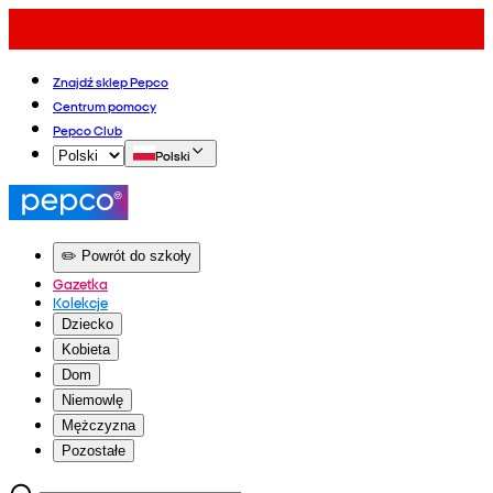
Znajdź sklep Pepco
Centrum pomocy
Pepco Club
Polski
✏️ Powrót do szkoły
Gazetka
Kolekcje
Dziecko
Kobieta
Dom
Niemowlę
Mężczyzna
Pozostałe