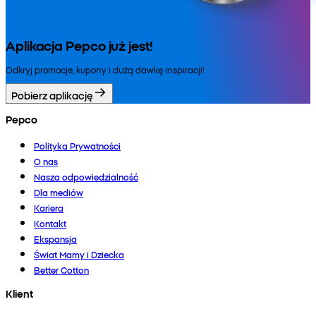
Aplikacja Pepco już jest!
Odkryj promocje, kupony i dużą dawkę inspiracji!
Pobierz aplikację
Pepco
Polityka Prywatności
O nas
Nasza odpowiedzialność
Dla mediów
Kariera
Kontakt
Ekspansja
Świat Mamy i Dziecka
Better Cotton
Klient