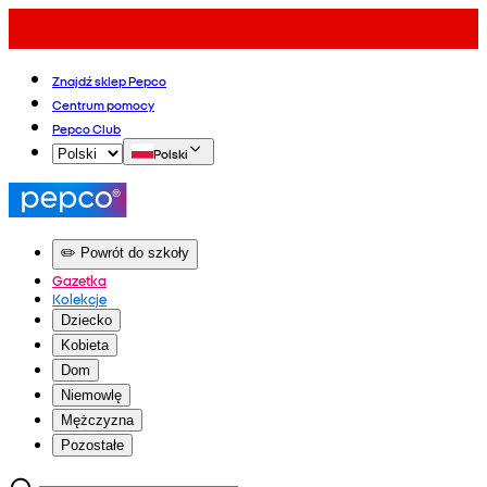
Znajdź sklep Pepco
Centrum pomocy
Pepco Club
Polski
✏️ Powrót do szkoły
Gazetka
Kolekcje
Dziecko
Kobieta
Dom
Niemowlę
Mężczyzna
Pozostałe