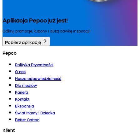
Aplikacja Pepco już jest!
Odkryj promocje, kupony i dużą dawkę inspiracji!
Pobierz aplikację
Pepco
Polityka Prywatności
O nas
Nasza odpowiedzialność
Dla mediów
Kariera
Kontakt
Ekspansja
Świat Mamy i Dziecka
Better Cotton
Klient