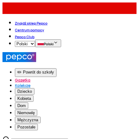
Znajdź sklep Pepco
Centrum pomocy
Pepco Club
Polski
✏️ Powrót do szkoły
Gazetka
Kolekcje
Dziecko
Kobieta
Dom
Niemowlę
Mężczyzna
Pozostałe