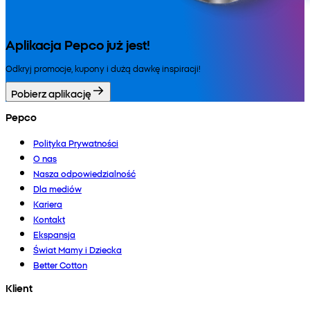
Aplikacja Pepco już jest!
Odkryj promocje, kupony i dużą dawkę inspiracji!
Pobierz aplikację
Pepco
Polityka Prywatności
O nas
Nasza odpowiedzialność
Dla mediów
Kariera
Kontakt
Ekspansja
Świat Mamy i Dziecka
Better Cotton
Klient