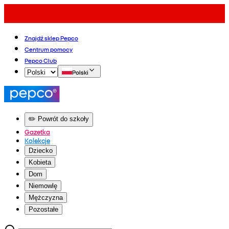
Znajdź sklep Pepco
Centrum pomocy
Pepco Club
Polski
✏️ Powrót do szkoły
Gazetka
Kolekcje
Dziecko
Kobieta
Dom
Niemowlę
Mężczyzna
Pozostałe