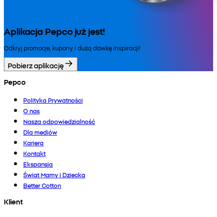
Aplikacja Pepco już jest!
Odkryj promocje, kupony i dużą dawkę inspiracji!
Pobierz aplikację
Pepco
Polityka Prywatności
O nas
Nasza odpowiedzialność
Dla mediów
Kariera
Kontakt
Ekspansja
Świat Mamy i Dziecka
Better Cotton
Klient