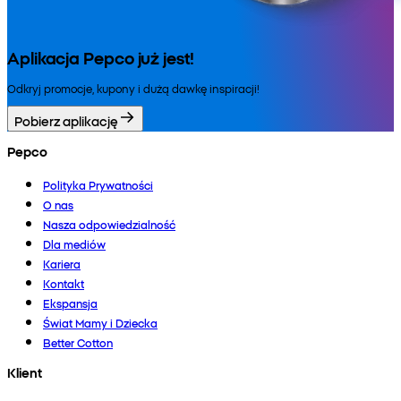
Aplikacja Pepco już jest!
Odkryj promocje, kupony i dużą dawkę inspiracji!
Pobierz aplikację
Pepco
Polityka Prywatności
O nas
Nasza odpowiedzialność
Dla mediów
Kariera
Kontakt
Ekspansja
Świat Mamy i Dziecka
Better Cotton
Klient