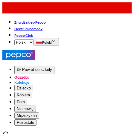
Znajdź sklep Pepco
Centrum pomocy
Pepco Club
Polski
✏️ Powrót do szkoły
Gazetka
Kolekcje
Dziecko
Kobieta
Dom
Niemowlę
Mężczyzna
Pozostałe