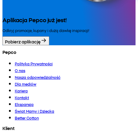
Aplikacja Pepco już jest!
Odkryj promocje, kupony i dużą dawkę inspiracji!
Pobierz aplikację
Pepco
Polityka Prywatności
O nas
Nasza odpowiedzialność
Dla mediów
Kariera
Kontakt
Ekspansja
Świat Mamy i Dziecka
Better Cotton
Klient