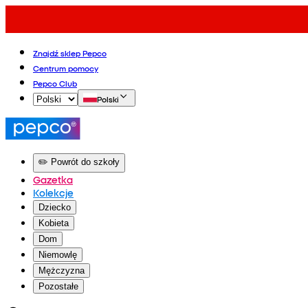
Znajdź sklep Pepco
Centrum pomocy
Pepco Club
Polski
✏️ Powrót do szkoły
Gazetka
Kolekcje
Dziecko
Kobieta
Dom
Niemowlę
Mężczyzna
Pozostałe