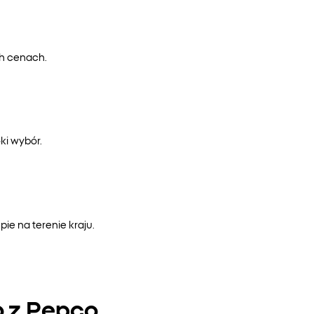
ch cenach.
ki wybór.
e na terenie kraju.
o z Pepco