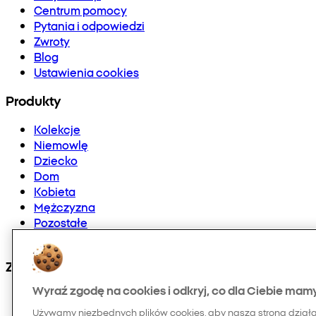
Centrum pomocy
Pytania i odpowiedzi
Zwroty
Blog
Ustawienia cookies
Produkty
Kolekcje
Niemowlę
Dziecko
Dom
Kobieta
Mężczyzna
Pozostałe
Doładowania telefonów i E-karty
Znajdź nas na:
Wyraź zgodę na cookies i odkryj, co dla Ciebie mam
Używamy niezbędnych plików cookies, aby nasza strona dział