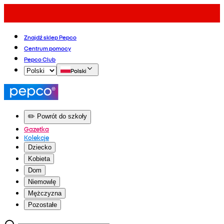
Znajdź sklep Pepco
Centrum pomocy
Pepco Club
Polski
✏️ Powrót do szkoły
Gazetka
Kolekcje
Dziecko
Kobieta
Dom
Niemowlę
Mężczyzna
Pozostałe