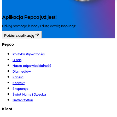
Aplikacja Pepco już jest!
Odkryj promocje, kupony i dużą dawkę inspiracji!
Pobierz aplikację
Pepco
Polityka Prywatności
O nas
Nasza odpowiedzialność
Dla mediów
Kariera
Kontakt
Ekspansja
Świat Mamy i Dziecka
Better Cotton
Klient