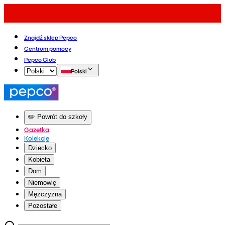
Znajdź sklep Pepco
Centrum pomocy
Pepco Club
Polski
✏️ Powrót do szkoły
Gazetka
Kolekcje
Dziecko
Kobieta
Dom
Niemowlę
Mężczyzna
Pozostałe