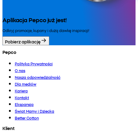
Aplikacja Pepco już jest!
Odkryj promocje, kupony i dużą dawkę inspiracji!
Pobierz aplikację
Pepco
Polityka Prywatności
O nas
Nasza odpowiedzialność
Dla mediów
Kariera
Kontakt
Ekspansja
Świat Mamy i Dziecka
Better Cotton
Klient