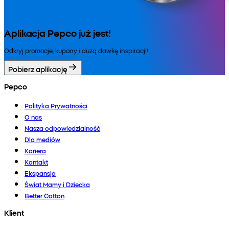
Aplikacja Pepco już jest!
Odkryj promocje, kupony i dużą dawkę inspiracji!
Pobierz aplikację
Pepco
Polityka Prywatności
O nas
Nasza odpowiedzialność
Dla mediów
Kariera
Kontakt
Ekspansja
Świat Mamy i Dziecka
Better Cotton
Klient