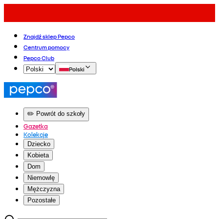
Znajdź sklep Pepco
Centrum pomocy
Pepco Club
Polski
✏️ Powrót do szkoły
Gazetka
Kolekcje
Dziecko
Kobieta
Dom
Niemowlę
Mężczyzna
Pozostałe