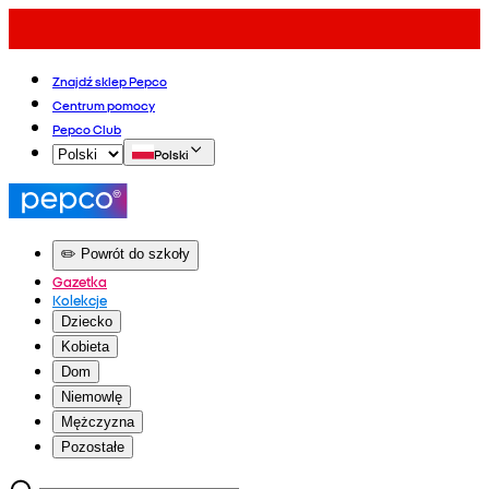
Znajdź sklep Pepco
Centrum pomocy
Pepco Club
Polski
✏️ Powrót do szkoły
Gazetka
Kolekcje
Dziecko
Kobieta
Dom
Niemowlę
Mężczyzna
Pozostałe