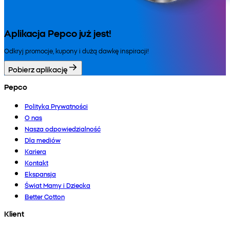
Aplikacja Pepco już jest!
Odkryj promocje, kupony i dużą dawkę inspiracji!
Pobierz aplikację
Pepco
Polityka Prywatności
O nas
Nasza odpowiedzialność
Dla mediów
Kariera
Kontakt
Ekspansja
Świat Mamy i Dziecka
Better Cotton
Klient