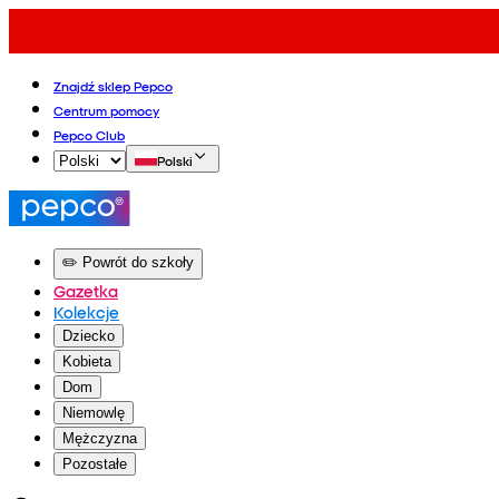
Znajdź sklep Pepco
Centrum pomocy
Pepco Club
Polski
✏️ Powrót do szkoły
Gazetka
Kolekcje
Dziecko
Kobieta
Dom
Niemowlę
Mężczyzna
Pozostałe