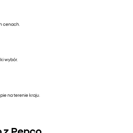
ch cenach.
ki wybór.
e na terenie kraju.
o z Pepco