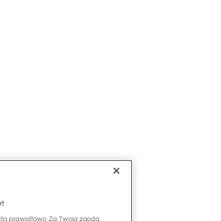
y!
ała prawidłowo. Za Twoją zgodą