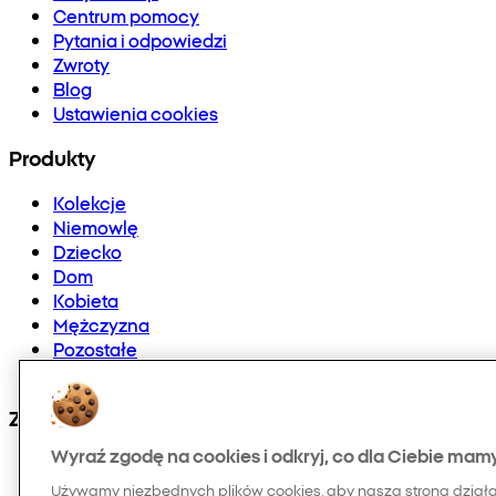
Centrum pomocy
Pytania i odpowiedzi
Zwroty
Blog
Ustawienia cookies
Produkty
Kolekcje
Niemowlę
Dziecko
Dom
Kobieta
Mężczyzna
Pozostałe
Doładowania telefonów i E-karty
Znajdź nas na:
Wyraź zgodę na cookies i odkryj, co dla Ciebie mam
Używamy niezbędnych plików cookies, aby nasza strona dział