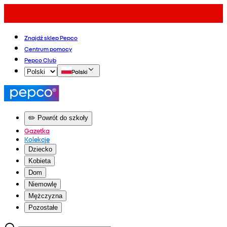
Znajdź sklep Pepco
Centrum pomocy
Pepco Club
Polski
✏️ Powrót do szkoły
Gazetka
Kolekcje
Dziecko
Kobieta
Dom
Niemowlę
Mężczyzna
Pozostałe