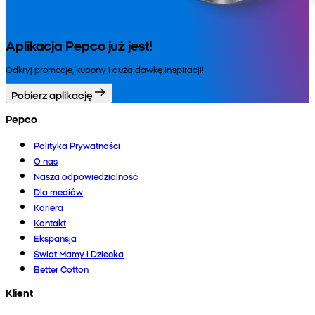
Aplikacja Pepco już jest!
Odkryj promocje, kupony i dużą dawkę inspiracji!
Pobierz aplikację
Pepco
Polityka Prywatności
O nas
Nasza odpowiedzialność
Dla mediów
Kariera
Kontakt
Ekspansja
Świat Mamy i Dziecka
Better Cotton
Klient