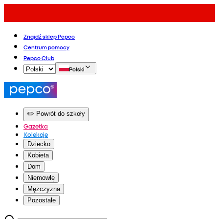
Znajdź sklep Pepco
Centrum pomocy
Pepco Club
Polski
✏️ Powrót do szkoły
Gazetka
Kolekcje
Dziecko
Kobieta
Dom
Niemowlę
Mężczyzna
Pozostałe