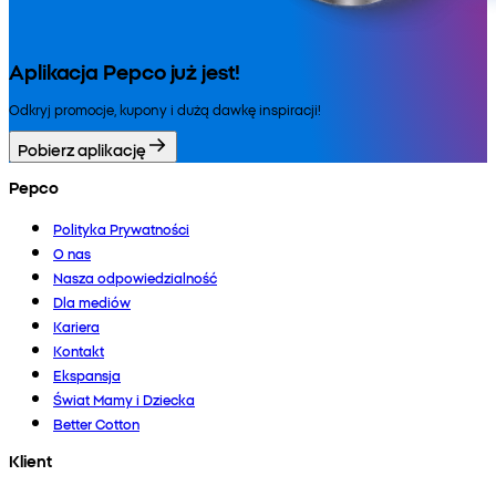
Aplikacja Pepco już jest!
Odkryj promocje, kupony i dużą dawkę inspiracji!
Pobierz aplikację
Pepco
Polityka Prywatności
O nas
Nasza odpowiedzialność
Dla mediów
Kariera
Kontakt
Ekspansja
Świat Mamy i Dziecka
Better Cotton
Klient